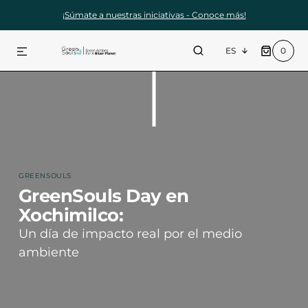
¡Súmate a nuestras iniciativas - Conoce más!
CTAMENTE AL CONTENIDO
0
0
ES
ARTÍCULOS
GREENSOULS
GreenSouls Day en
Xochimilco:
Un día de impacto real por el medio
ambiente