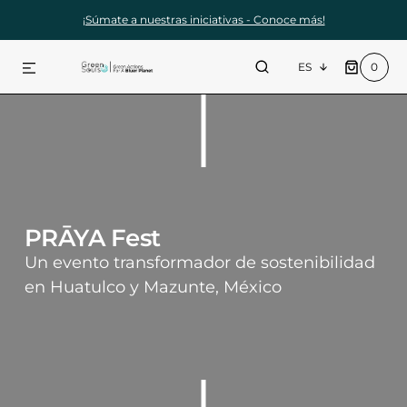
¡Súmate a nuestras iniciativas - Conoce más!
CTAMENTE AL CONTENIDO
0
0
ES
ARTÍCULOS
PRĀYA Fest
Un evento transformador de sostenibilidad
en Huatulco y Mazunte, México