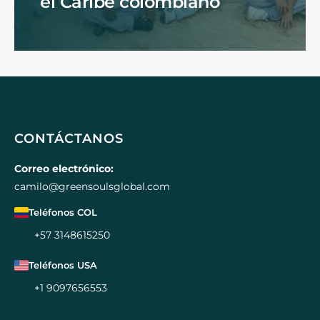
el Caribe colombiano
CONTÁCTANOS
Correo electrónico:
camilo@greensoulsglobal.com
Teléfonos COL
+57 3148615250
Teléfonos USA
+1 9097656553