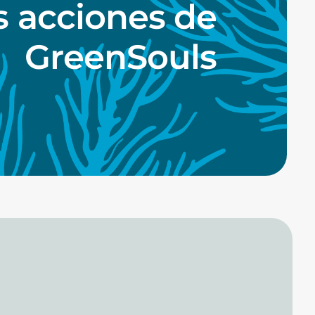
as acciones de
GreenSouls