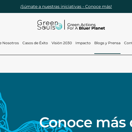
¡Súmate a nuestras iniciativas - Conoce más!
e Nosotros
Casos de Éxito
Visión 2030
Impacto
Blogs y Prensa
Con
¿Quiénes somos?
Proyectos
Visión 2030
Blogs
¿Qué hacemos?
Activaciones y
Reef Souls
Prensa
eventos de marca
Nuestro Equipo
Green Loop
Conoce más d